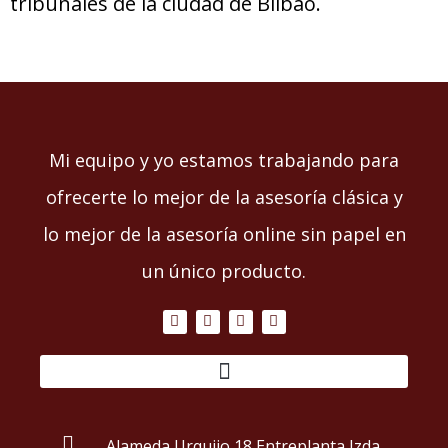
tribunales de la ciudad de Bilbao.
Mi equipo y yo estamos trabajando para
ofrecerte lo mejor de la asesoría clásica y
lo mejor de la asesoría online sin papel en
un único producto.
F
L
T
P
a
i
w
l
c
n
i
a
e
k
t
y
b
e
t
o
d
e
o
i
r
k
n
-
-
Alameda Urquijo 18 Entreplanta Izda.